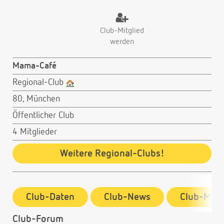
Club-Mitglied
werden
Mama-Café
Regional-Club
80, München
Öffentlicher Club
4 Mitglieder
Weitere Regional-Clubs!
Club-Daten
Club-News
Club-Mitg
Club-Forum