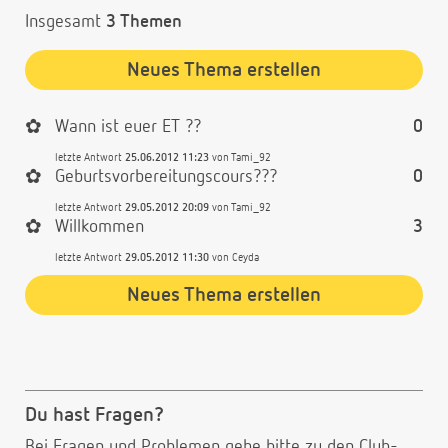
Insgesamt
3 Themen
Neues Thema erstellen
✿
Wann ist euer ET ??
0
letzte Antwort
25.06.2012 11:23
von
Tami_92
✿
Geburtsvorbereitungscours???
0
letzte Antwort
29.05.2012 20:09
von
Tami_92
✿
Willkommen
3
letzte Antwort
29.05.2012 11:30
von
Ceyda
Neues Thema erstellen
Du hast Fragen?
Bei Fragen und Problemen gehe bitte
zu den Club-