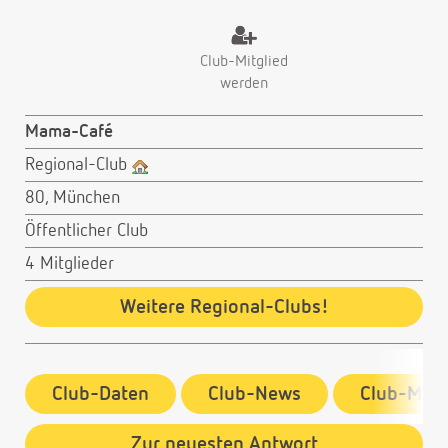
Club-Mitglied
werden
Mama-Café
Regional-Club
80, München
Öffentlicher Club
4 Mitglieder
Weitere Regional-Clubs!
Club-Daten
Club-News
Club-Mitg
Zur neuesten Antwort