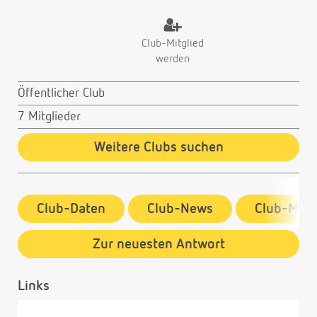
Club-Mitglied
werden
Öffentlicher Club
7 Mitglieder
Weitere Clubs suchen
Club-Daten
Club-News
Club-Mitg
Zur neuesten Antwort
Links