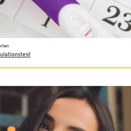
orten
lationstest