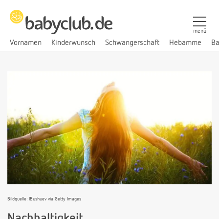
menü
Vornamen
Kinderwunsch
Schwangerschaft
Hebamme
Ba
Bildquelle: IBushuev via Getty Images
Nachhaltigkeit