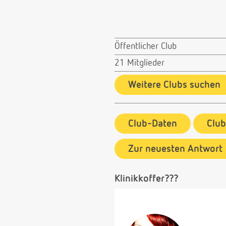
Öffentlicher Club
21 Mitglieder
Weitere Clubs suchen
Club-Daten
Clu
Zur neuesten Antwort
Klinikkoffer???