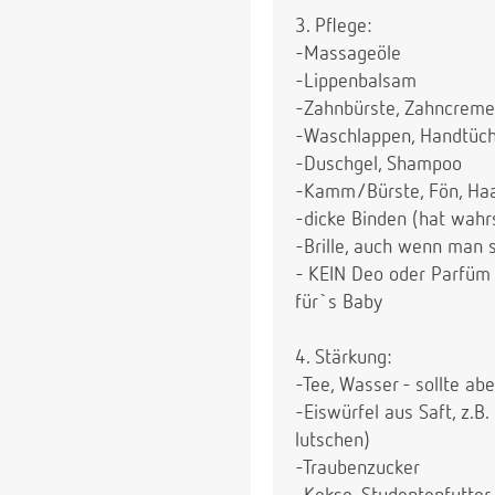
3. Pflege:
-Massageöle
-Lippenbalsam
-Zahnbürste, Zahncreme
-Waschlappen, Handtüche
-Duschgel, Shampoo
-Kamm/Bürste, Fön, Haa
-dicke Binden (hat wahrs
-Brille, auch wenn man s
- KEIN Deo oder Parfüm 
für`s Baby
4. Stärkung:
-Tee, Wasser - sollte abe
-Eiswürfel aus Saft, z.B
lutschen)
-Traubenzucker