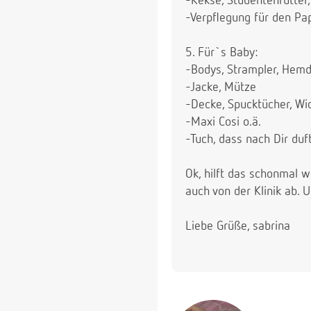
-Kekse, Studentenfutter, e
-Verpflegung für den Pa
5. Für`s Baby:
-Bodys, Strampler, Hemdc
-Jacke, Mütze
-Decke, Spucktücher, Wi
-Maxi Cosi o.ä.
-Tuch, dass nach Dir duf
Ok, hilft das schonmal w
auch von der Klinik ab. 
Liebe Grüße, sabrina