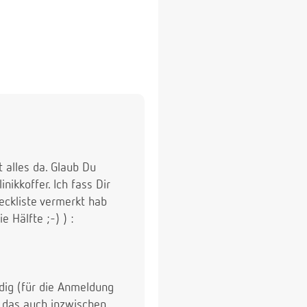
t alles da. Glaub Du
ikkoffer. Ich fass Dir
eckliste vermerkt hab
 Hälfte ;-) ) :
dig (für die Anmeldung
 das auch inzwischen.