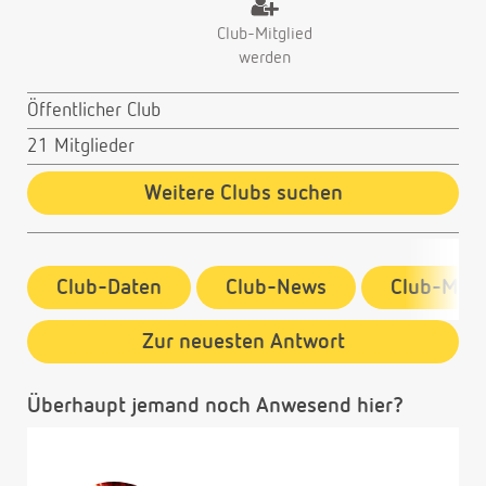
Club-Mitglied
werden
Öffentlicher Club
21 Mitglieder
Weitere Clubs suchen
Club-Daten
Club-News
Club-Mitg
Zur neuesten Antwort
Überhaupt jemand noch Anwesend hier?