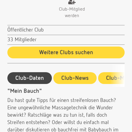
Club-Mitglied
werden
Öffentlicher Club
33 Mitglieder
Weitere Clubs suchen
Club-Daten
Club-News
Club-Mitg
"Mein Bauch"
Du hast gute Tipps für einen streifenlosen Bauch?
Eine ungewöhnliche Massagetechnik die Wunder
bewirkt? Ratschläge was zu tun ist, falls doch
Streifen entstehen? Oder willst du einfach mal
darüber diskutieren ob bauchfrei mit Babybauch im