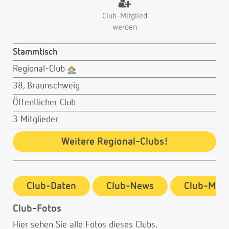
Club-Mitglied
werden
Stammtisch
Regional-Club
38, Braunschweig
Öffentlicher Club
3 Mitglieder
Weitere Regional-Clubs!
Club-Daten
Club-News
Club-Mitg
Club-Fotos
Hier sehen Sie alle Fotos dieses Clubs.