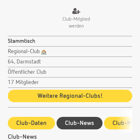
Club-Mitglied
werden
Stammtisch
Regional-Club
64, Darmstadt
Öffentlicher Club
17 Mitglieder
Weitere Regional-Clubs!
Club-Daten
Club-News
Club-Mitg
Club-News