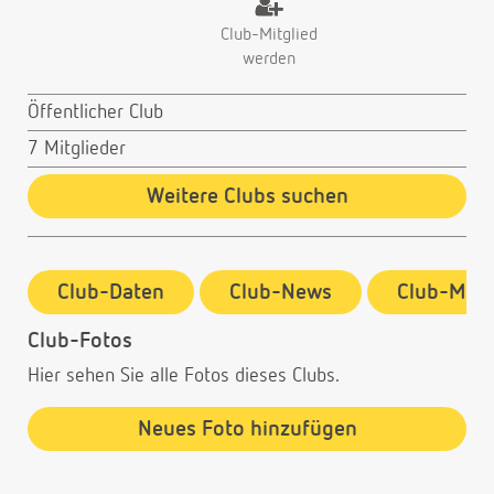
Club-Mitglied
werden
Öffentlicher Club
7 Mitglieder
Weitere Clubs suchen
Club-Daten
Club-News
Club-Mitg
Club-Fotos
Hier sehen Sie alle Fotos dieses Clubs.
Neues Foto hinzufügen