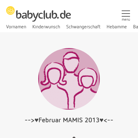
menü
Vornamen
Kinderwunsch
Schwangerschaft
Hebamme
Ba
-->♥Februar MAMIS 2013♥<--