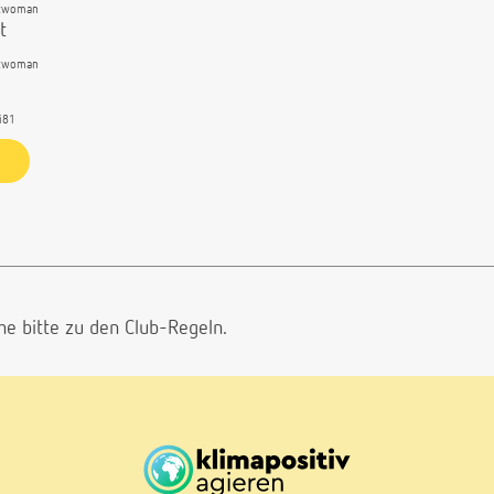
twoman
t
twoman
i81
he bitte
zu den Club-Regeln.