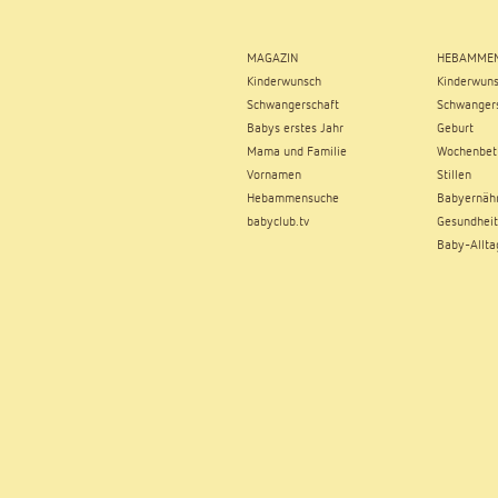
MAGAZIN
HEBAMMEN
Kinderwunsch
Kinderwun
Schwangerschaft
Schwangers
Babys erstes Jahr
Geburt
Mama und Familie
Wochenbet
Vornamen
Stillen
Hebammensuche
Babyernäh
babyclub.tv
Gesundheit
Baby-Allta