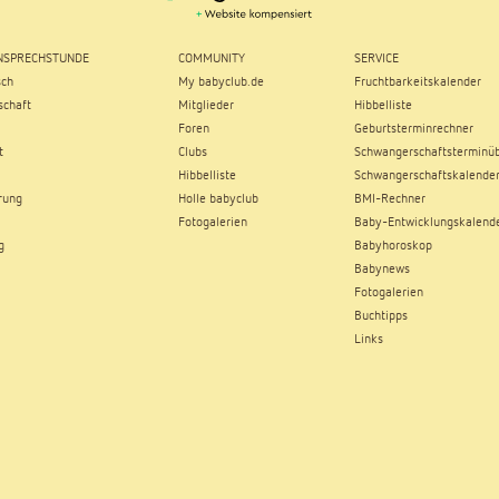
SPRECHSTUNDE
COMMUNITY
SERVICE
sch
My babyclub.de
Fruchtbarkeitskalender
chaft
Mitglieder
Hibbelliste
Foren
Geburtsterminrechner
t
Clubs
Schwangerschaftsterminüb
Hibbelliste
Schwangerschaftskalende
rung
Holle babyclub
BMI-Rechner
Fotogalerien
Baby-Entwicklungskalend
g
Babyhoroskop
Babynews
Fotogalerien
Buchtipps
Links