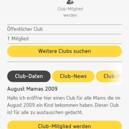
Club-Mitglied
werden
Öffentlicher Club
1 Mitglied
Weitere Clubs suchen
Club-Daten
Club-News
Club-Mitg
August Mamas 2009
Hallo ich eröffne hier einen Club für alle Mams die im
August 2009 ein Kind bekommen haben. Dieser Club
ist für alle zu austauschen gedacht.
Club-Mitglied werden