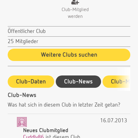
Club-Mitglied
werden
Öffentlicher Club
25 Mitglieder
Weitere Clubs suchen
Club-Daten
Club-News
Club-Mitg
Club-News
Was hat sich in diesem Club in letzter Zeit getan?
16.07.2013
Neues Clubmitglied
Cuddly86
ist diesem Club