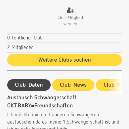
Club-Mitglied
werden
Öffentlicher Club
2 Mitglieder
Weitere Clubs suchen
Club-Daten
Club-News
Club-Mitg
Austausch Schwangerschaft
OKT.BABY=Freundschaften
Ich möchte mich mit anderen Schwangeren
austauschen da es meine 1.Schwangerschaft ist und