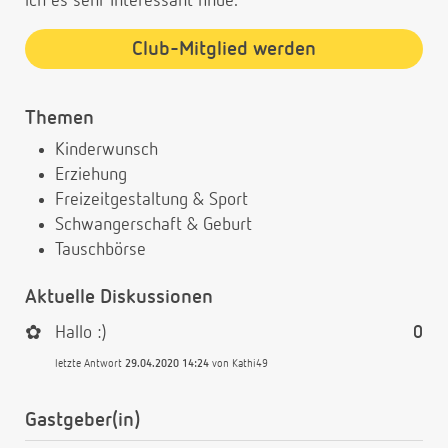
ich es sehr Interessant finde.
Club-Mitglied werden
Themen
Kinderwunsch
Erziehung
Freizeitgestaltung & Sport
Schwangerschaft & Geburt
Tauschbörse
Aktuelle Diskussionen
✿
Hallo :)
0
letzte Antwort
29.04.2020 14:24
von
Kathi49
Gastgeber(in)