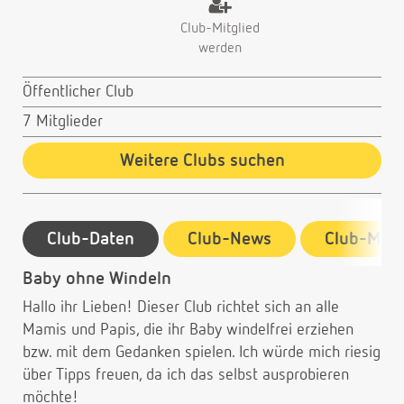
Club-Mitglied
werden
Öffentlicher Club
7 Mitglieder
Weitere Clubs suchen
Club-Daten
Club-News
Club-Mitg
Baby ohne Windeln
Hallo ihr Lieben! Dieser Club richtet sich an alle
Mamis und Papis, die ihr Baby windelfrei erziehen
bzw. mit dem Gedanken spielen. Ich würde mich riesig
über Tipps freuen, da ich das selbst ausprobieren
möchte!