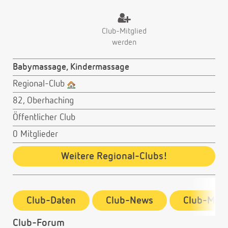
Club-Mitglied
werden
Babymassage, Kindermassage
Regional-Club
82, Oberhaching
Öffentlicher Club
0 Mitglieder
Weitere Regional-Clubs!
Club-Daten
Club-News
Club-Mitg
Club-Forum