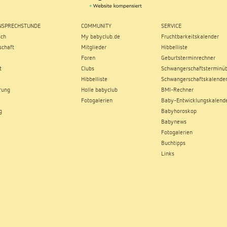
SPRECHSTUNDE
COMMUNITY
SERVICE
sch
My babyclub.de
Fruchtbarkeitskalender
chaft
Mitglieder
Hibbelliste
Foren
Geburtsterminrechner
t
Clubs
Schwangerschaftsterminüb
Hibbelliste
Schwangerschaftskalende
rung
Holle babyclub
BMI-Rechner
Fotogalerien
Baby-Entwicklungskalend
g
Babyhoroskop
Babynews
Fotogalerien
Buchtipps
Links