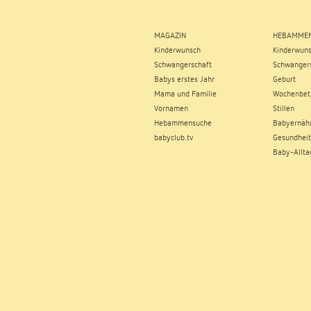
MAGAZIN
HEBAMMEN
Kinderwunsch
Kinderwun
Schwangerschaft
Schwangers
Babys erstes Jahr
Geburt
Mama und Familie
Wochenbet
Vornamen
Stillen
Hebammensuche
Babyernäh
babyclub.tv
Gesundheit
Baby-Allta