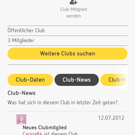
Club-Mitglied
werden
Öffentlicher Club
3 Mitglieder
Weitere Clubs suchen
Club-Daten
Club-News
Club-Mitg
Club-News
Was hat sich in diesem Club in letzter Zeit getan?
12.07.2012
Neues Clubmitglied
Carina84
ist diesem Club