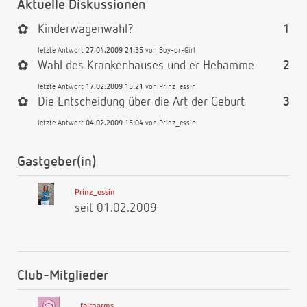
Aktuelle Diskussionen
✿
Kinderwagenwahl?
1
letzte Antwort
27.04.2009 21:35
von
Boy-or-Girl
✿
Wahl des Krankenhauses und er Hebamme
2
letzte Antwort
17.02.2009 15:21
von
Prinz_essin
✿
Die Entscheidung über die Art der Geburt
3
letzte Antwort
04.02.2009 15:04
von
Prinz_essin
Gastgeber(in)
Prinz_essin
seit 01.02.2009
Club-Mitglieder
faitharms