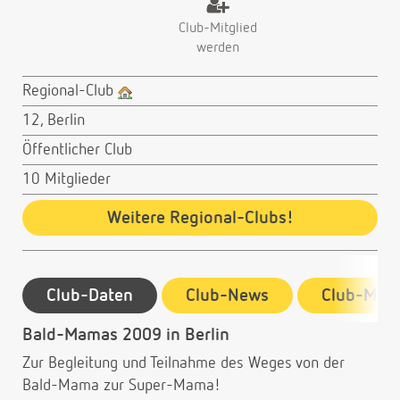
Club-Mitglied
werden
Regional-Club
12, Berlin
Öffentlicher Club
10 Mitglieder
Weitere Regional-Clubs!
Club-Daten
Club-News
Club-Mitg
Bald-Mamas 2009 in Berlin
Zur Begleitung und Teilnahme des Weges von der
Bald-Mama zur Super-Mama!