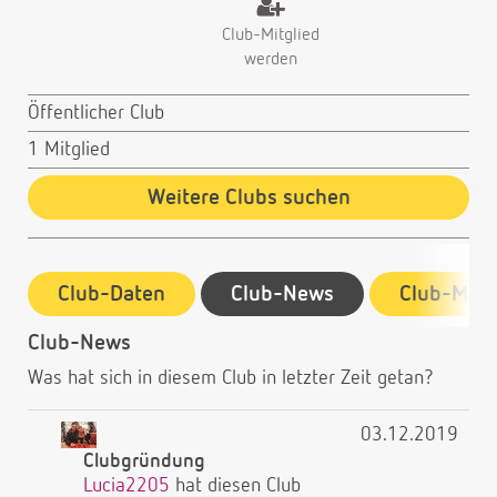
Club-Mitglied
werden
Öffentlicher Club
1 Mitglied
Weitere Clubs suchen
Club-Daten
Club-News
Club-Mitg
Club-News
Was hat sich in diesem Club in letzter Zeit getan?
03.12.2019
Clubgründung
Lucia2205
hat diesen Club