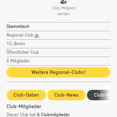
Club-Mitglied
werden
Stammtisch
Regional-Club
10, Berlin
Öffentlicher Club
6 Mitglieder
Weitere Regional-Clubs!
Club-Daten
Club-News
Club-Mitg
Club-Mitglieder
Dieser Club hat
6 Clubmitglieder