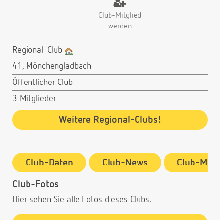
Club-Mitglied
werden
Regional-Club
41, Mönchengladbach
Öffentlicher Club
3 Mitglieder
Weitere Regional-Clubs!
Club-Daten
Club-News
Club-Mitg
Club-Fotos
Hier sehen Sie alle Fotos dieses Clubs.