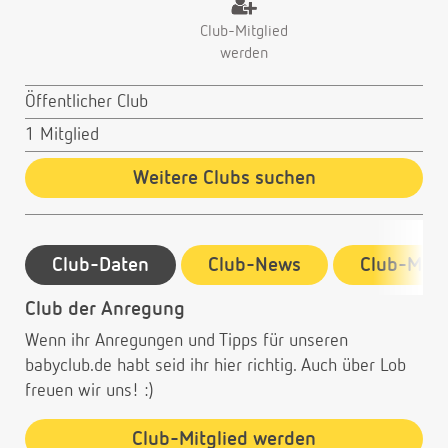
Club-Mitglied
werden
Öffentlicher Club
1 Mitglied
Weitere Clubs suchen
Club-Daten
Club-News
Club-Mitg
Club der Anregung
Wenn ihr Anregungen und Tipps für unseren
babyclub.de habt seid ihr hier richtig. Auch über Lob
freuen wir uns! :)
Club-Mitglied werden