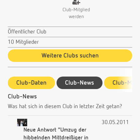
Club-Mitglied
werden
Öffentlicher Club
10 Mitglieder
Weitere Clubs suchen
Club-Daten
Club-News
Club-Mitg
Club-News
Was hat sich in diesem Club in letzter Zeit getan?
30.05.2011
Neue Antwort "Umzug der
hibbelnden Mittdreißiger in