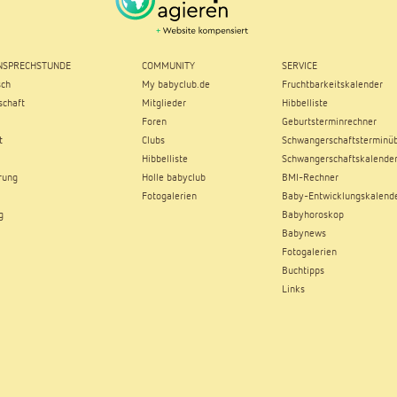
SPRECHSTUNDE
COMMUNITY
SERVICE
sch
My babyclub.de
Fruchtbarkeitskalender
chaft
Mitglieder
Hibbelliste
Foren
Geburtsterminrechner
t
Clubs
Schwangerschaftsterminüb
Hibbelliste
Schwangerschaftskalende
rung
Holle babyclub
BMI-Rechner
Fotogalerien
Baby-Entwicklungskalend
g
Babyhoroskop
Babynews
Fotogalerien
Buchtipps
Links