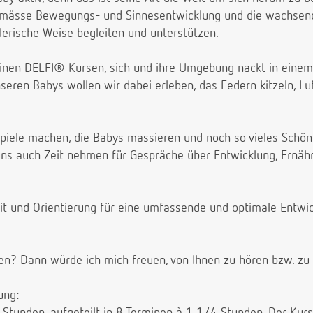
sgemässe Bewegungs- und Sinnesentwicklung und die wachsen
erische Weise begleiten und unterstützen.
einen DELFI® Kursen, sich und ihre Umgebung nackt in ein
ren Babys wollen wir dabei erleben, das Federn kitzeln, Luf
iele machen, die Babys massieren und noch so vieles Schöne
ns auch Zeit nehmen für Gespräche über Entwicklung, Ernähr
it und Orientierung für eine umfassende und optimale Entwi
en? Dann würde ich mich freuen, von Ihnen zu hören bzw. zu 
ung:
unden, aufgeteilt in 8 Terminen à 1 1/4 Stunden. Der Kurs 