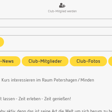
Club-Mitglied werden
b-News
Club-Mitglieder
Club-Fotos
elfi Kurs interessieren im Raum Petershagen / Minden
t lassen - Zeit erleben - Zeit genießen!
aby aktiv, denn das ist seine Art die Welt um sich herum zu b