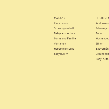
MAGAZIN
HEBAMMEN
Kinderwunsch
Kinderwun
Schwangerschaft
Schwangers
Babys erstes Jahr
Geburt
Mama und Familie
Wochenbet
Vornamen
Stillen
Hebammensuche
Babyernäh
babyclub.tv
Gesundheit
Baby-Allta