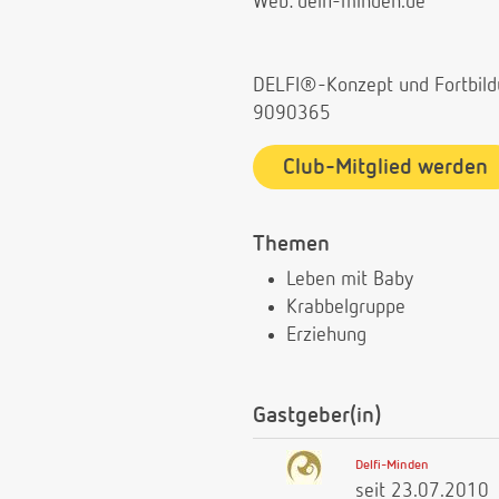
Web: delfi-minden.de
DELFI®-Konzept und Fortbildun
9090365
Club-Mitglied werden
Themen
Leben mit Baby
Krabbelgruppe
Erziehung
Gastgeber(in)
Delfi-Minden
seit 23.07.2010