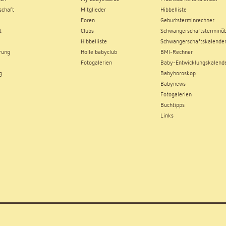
chaft
Mitglieder
Hibbelliste
Foren
Geburtsterminrechner
t
Clubs
Schwangerschaftsterminüb
Hibbelliste
Schwangerschaftskalende
rung
Holle babyclub
BMI-Rechner
Fotogalerien
Baby-Entwicklungskalend
g
Babyhoroskop
Babynews
Fotogalerien
Buchtipps
Links