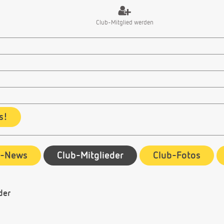
Club-Mitglied werden
s!
b-News
Club-Mitglieder
Club-Fotos
der