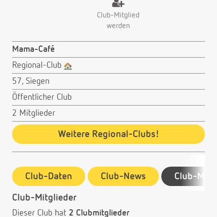
Club-Mitglied
werden
Mama-Café
Regional-Club
57, Siegen
Öffentlicher Club
2 Mitglieder
Weitere Regional-Clubs!
Club-Daten
Club-News
Club-Mitg
Club-Mitglieder
Dieser Club hat
2 Clubmitglieder