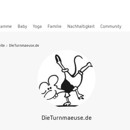
bamme
Baby
Yoga
Familie
Nachhaltigkeit
Community
eite
DieTurnmaeuse.de
DieTurnmaeuse.de