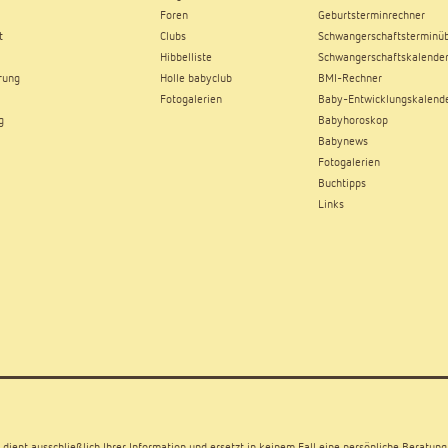
Foren
Geburtsterminrechner
t
Clubs
Schwangerschaftsterminüb
Hibbelliste
Schwangerschaftskalende
rung
Holle babyclub
BMI-Rechner
Fotogalerien
Baby-Entwicklungskalend
g
Babyhoroskop
Babynews
Fotogalerien
Buchtipps
Links
dient ausschließlich Ihrer Information und ersetzt in keinem Fall eine persönliche Beratung