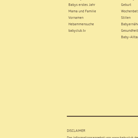
Babys erstes Jahr
Geburt
Mama und Familie
Wochenbet
Vornamen
Stillen
Hebammensuche
Babyernäh
babyclub.tv
Gesundheit
Baby-Allta
DISCLAIMER
Das Informationsangebot von
www.babyclub.de