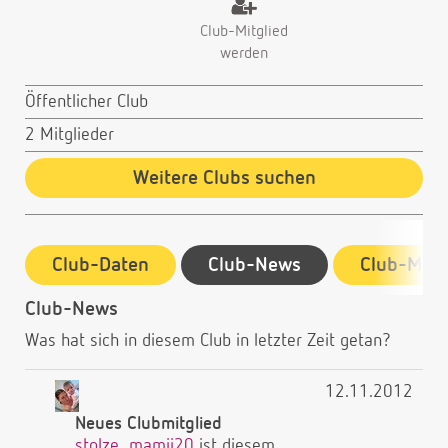
Club-Mitglied
werden
Öffentlicher Club
2 Mitglieder
Weitere Clubs suchen
Club-Daten
Club-News
Club-Mitg
Club-News
Was hat sich in diesem Club in letzter Zeit getan?
12.11.2012
Neues Clubmitglied
stolze_mamii20
ist diesem