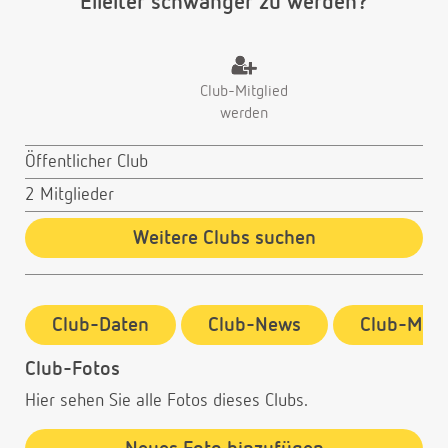
Eileiter schwanger zu werden?
Club-Mitglied
werden
Öffentlicher Club
2 Mitglieder
Weitere Clubs suchen
Club-Daten
Club-News
Club-Mitg
Club-Fotos
Hier sehen Sie alle Fotos dieses Clubs.