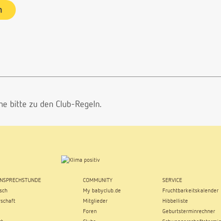
n
he bitte
zu den Club-Regeln.
NSPRECHSTUNDE
COMMUNITY
SERVICE
sch
My babyclub.de
Fruchtbarkeitskalender
schaft
Mitglieder
Hibbelliste
Foren
Geburtsterminrechner