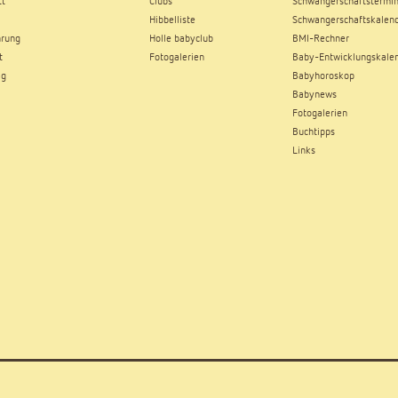
tt
Clubs
Schwangerschaftstermin
Hibbelliste
Schwangerschaftskalen
hrung
Holle babyclub
BMI-Rechner
t
Fotogalerien
Baby-Entwicklungskale
ag
Babyhoroskop
Babynews
Fotogalerien
Buchtipps
Links