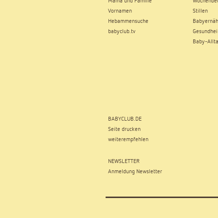
Mama und Familie
Wochenbe
Vornamen
Stillen
Hebammensuche
Babyernä
babyclub.tv
Gesundhei
Baby-Allt
BABYCLUB.DE
Seite drucken
weiterempfehlen
NEWSLETTER
Anmeldung Newsletter