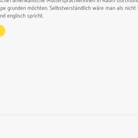
lische/amerikanische Muttersprachlerinnen in Raum Dortmun
pe grunden möchten. Selbstverständlich wäre man als nicht M
d englisch spricht.