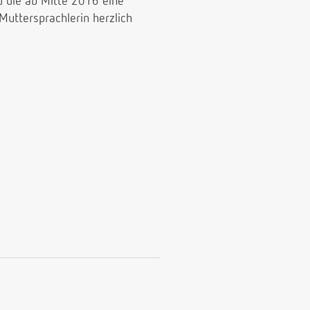
d die ab Mitte 2016 eine
uttersprachlerin herzlich