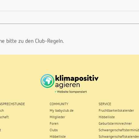
he bitte
zu den Club-Regeln.
SPRECHSTUNDE
COMMUNITY
SERVICE
sch
My babyclub.de
Fruchtbarkeitskalender
chaft
Mitglieder
Hibbelliste
Foren
Geburtsterminrechner
t
Clubs
Schwangerschaftsterminüb
Hibbelliste
Schwangerschaftskalende