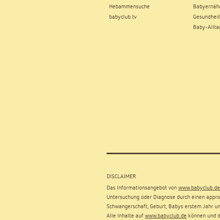
Hebammensuche
Babyernäh
babyclub.tv
Gesundheit
Baby-Allta
DISCLAIMER
Das Informationsangebot von
www.babyclub.de
Untersuchung oder Diagnose durch einen approb
Schwangerschaft, Geburt, Babys erstem Jahr un
Alle Inhalte auf
www.babyclub.de
können und dü