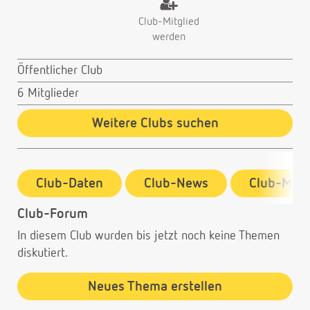
Club-Mitglied
werden
Öffentlicher Club
6 Mitglieder
Weitere Clubs suchen
Club-Daten
Club-News
Club-Mitg
Club-Forum
In diesem Club wurden bis jetzt noch keine Themen
diskutiert.
Neues Thema erstellen