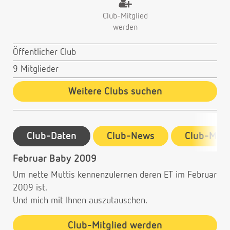
Club-Mitglied
werden
Öffentlicher Club
9 Mitglieder
Weitere Clubs suchen
Club-Daten
Club-News
Club-Mitg
Februar Baby 2009
Um nette Muttis kennenzulernen deren ET im Februar
2009 ist.
Und mich mit Ihnen auszutauschen.
Club-Mitglied werden