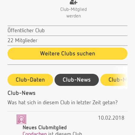
Club-Mitglied
werden
Öffentlicher Club
22 Mitglieder
Weitere Clubs suchen
Club-Daten
Club-News
Club-Mitg
Club-News
Was hat sich in diesem Club in letzter Zeit getan?
10.02.2018
Neues Clubmitglied
Condachen
ist diesem Club