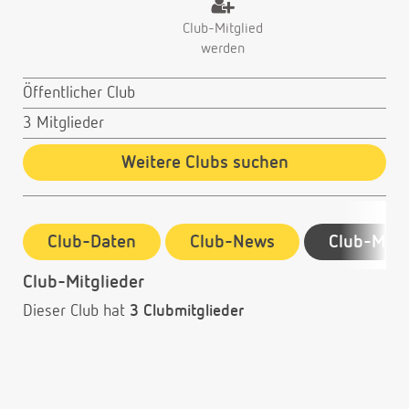
Club-Mitglied
werden
Öffentlicher Club
3 Mitglieder
Weitere Clubs suchen
Club-Daten
Club-News
Club-Mitg
Club-Mitglieder
Dieser Club hat
3 Clubmitglieder