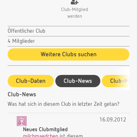
Club-Mitglied
werden
Öffentlicher Club
4 Mitglieder
Weitere Clubs suchen
Club-Daten
Club-News
Club-Mitg
Club-News
Was hat sich in diesem Club in letzter Zeit getan?
16.09.2012
Neues Clubmitglied
milchmaedchen
ist diesem