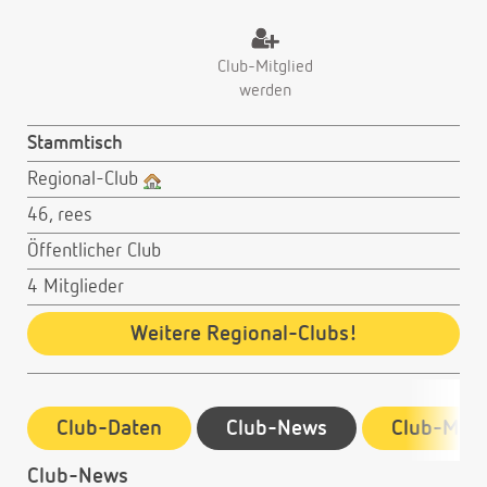
Club-Mitglied
werden
Stammtisch
Regional-Club
46, rees
Öffentlicher Club
4 Mitglieder
Weitere Regional-Clubs!
Club-Daten
Club-News
Club-Mitg
Club-News