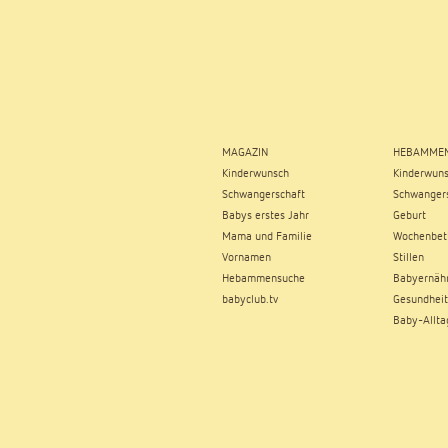
MAGAZIN
HEBAMMEN
Kinderwunsch
Kinderwun
Schwangerschaft
Schwangers
Babys erstes Jahr
Geburt
Mama und Familie
Wochenbet
Vornamen
Stillen
Hebammensuche
Babyernäh
babyclub.tv
Gesundheit
Baby-Allta