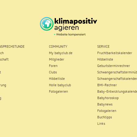
SPRECHSTUNDE
COMMUNITY
SERVICE
sch
My babyclub.de
Fruchtbarkeitskalender
chaft
Mitglieder
Hibbelliste
Foren
Geburtsterminrechner
t
Clubs
Schwangerschaftsterminüb
Hibbelliste
Schwangerschaftskalende
rung
Holle babyclub
BMI-Rechner
Fotogalerien
Baby-Entwicklungskalend
g
Babyhoroskop
Babynews
Fotogalerien
Buchtipps
Links