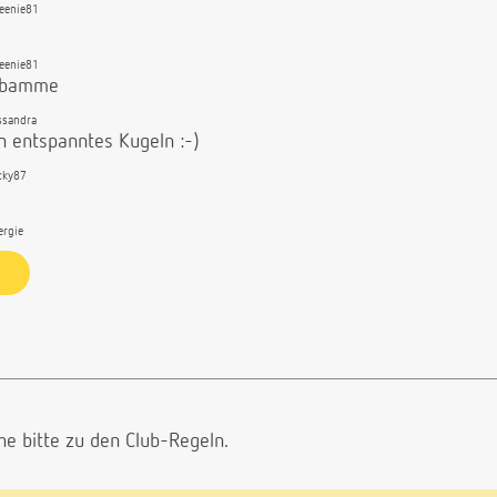
eenie81
eenie81
Hebamme
ssandra
in entspanntes Kugeln :-)
cky87
ergie
he bitte
zu den Club-Regeln.