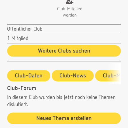
Club-Mitglied
werden
Öffentlicher Club
1 Mitglied
Weitere Clubs suchen
Club-Daten
Club-News
Club-Mitg
Club-Forum
In diesem Club wurden bis jetzt noch keine Themen
diskutiert.
Neues Thema erstellen