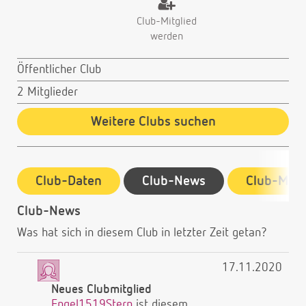
Club-Mitglied
werden
Öffentlicher Club
2 Mitglieder
Weitere Clubs suchen
Club-Daten
Club-News
Club-Mitg
Club-News
Was hat sich in diesem Club in letzter Zeit getan?
17.11.2020
Neues Clubmitglied
Engel1519Stern
ist diesem