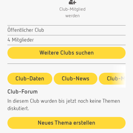
Club-Mitglied
werden
Öffentlicher Club
4 Mitglieder
Weitere Clubs suchen
Club-Daten
Club-News
Club-Mitg
Club-Forum
In diesem Club wurden bis jetzt noch keine Themen
diskutiert.
Neues Thema erstellen