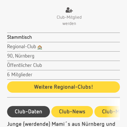
Club-Mitglied
werden
Stammtisch
Regional-Club
90, Nürnberg
Öffentlicher Club
6 Mitglieder
Weitere Regional-Clubs!
Club-Daten
Club-News
Club-Mitg
Junge (werdende) Mami´s aus Nürnberg und