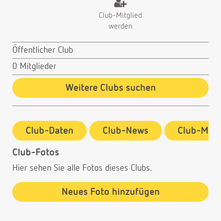
Club-Mitglied
werden
Öffentlicher Club
0 Mitglieder
Weitere Clubs suchen
Club-Daten
Club-News
Club-Mitg
Club-Fotos
Hier sehen Sie alle Fotos dieses Clubs.
Neues Foto hinzufügen