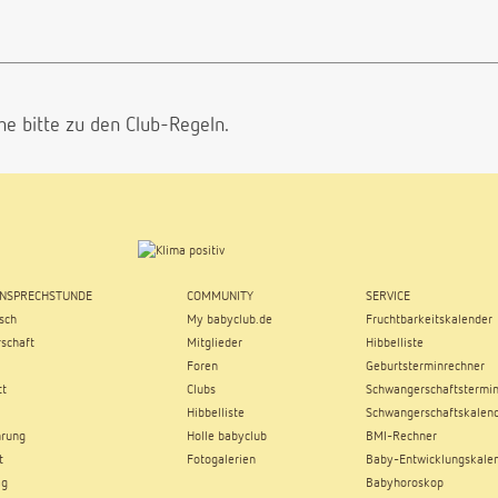
he bitte
zu den Club-Regeln.
NSPRECHSTUNDE
COMMUNITY
SERVICE
sch
My babyclub.de
Fruchtbarkeitskalender
schaft
Mitglieder
Hibbelliste
Foren
Geburtsterminrechner
tt
Clubs
Schwangerschaftstermin
Hibbelliste
Schwangerschaftskalen
hrung
Holle babyclub
BMI-Rechner
t
Fotogalerien
Baby-Entwicklungskale
ag
Babyhoroskop