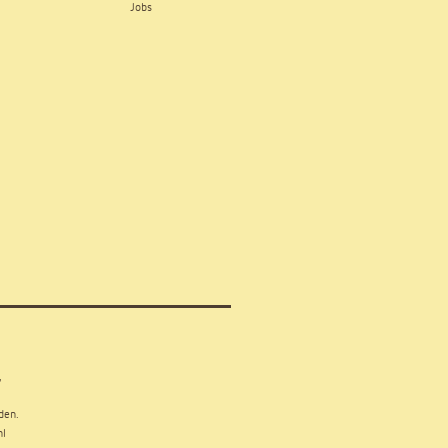
Jobs
,
den.
hl