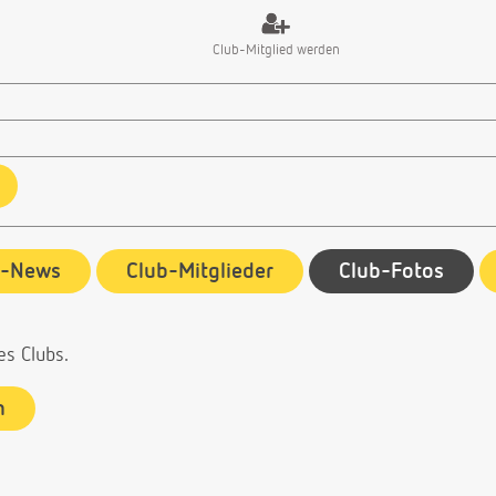
Club-Mitglied werden
b-News
Club-Mitglieder
Club-Fotos
es Clubs.
n