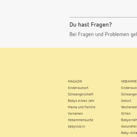
Du hast Fragen?
Bei Fragen und Problemen ge
MAGAZIN
HEBAMME
Kinderwunsch
Kinderwun
Schwangerschaft
Schwanger
Babys erstes Jahr
Geburt
Mama und Familie
Wochenbe
Vornamen
Stillen
Hebammensuche
Babyernä
babyclub.tv
Gesundhei
Baby-Allt