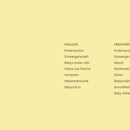
MAGAZIN
HEBAMMEN
Kinderwunsch
Kinderwun
Schwangerschaft
Schwangers
Babys erstes Jahr
Geburt
Mama und Familie
Wochenbet
Vornamen
Stillen
Hebammensuche
Babyernäh
babyclub.tv
Gesundheit
Baby-Allta