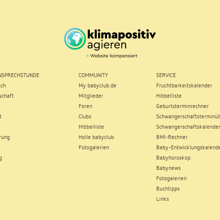
SPRECHSTUNDE
COMMUNITY
SERVICE
sch
My babyclub.de
Fruchtbarkeitskalender
chaft
Mitglieder
Hibbelliste
Foren
Geburtsterminrechner
t
Clubs
Schwangerschaftsterminüb
Hibbelliste
Schwangerschaftskalende
rung
Holle babyclub
BMI-Rechner
Fotogalerien
Baby-Entwicklungskalend
g
Babyhoroskop
Babynews
Fotogalerien
Buchtipps
Links