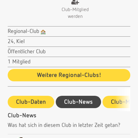
Club-Mitglied
werden
Regional-Club
24, Kiel
Öffentlicher Club
1 Mitglied
Weitere Regional-Clubs!
Club-Daten
Club-News
Club-Mitg
Club-News
Was hat sich in diesem Club in letzter Zeit getan?