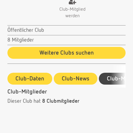
Club-Mitglied
werden
Öffentlicher Club
8 Mitglieder
Weitere Clubs suchen
Club-Daten
Club-News
Club-Mitg
Club-Mitglieder
Dieser Club hat
8 Clubmitglieder