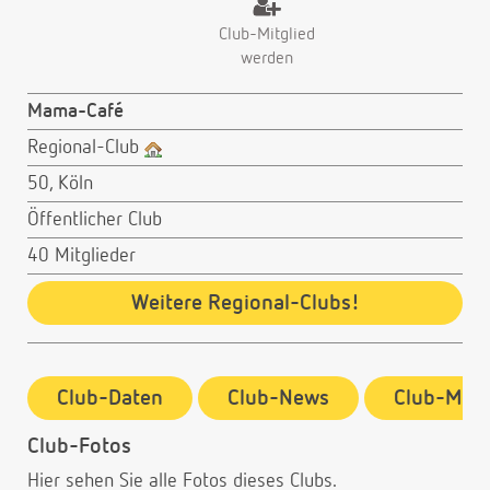
Club-Mitglied
werden
Mama-Café
Regional-Club
50, Köln
Öffentlicher Club
40 Mitglieder
Weitere Regional-Clubs!
Club-Daten
Club-News
Club-Mitg
Club-Fotos
Hier sehen Sie alle Fotos dieses Clubs.